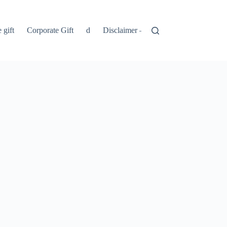
 gift
Corporate Gift
d
Disclaimer – Penolakan
Kebijakan 