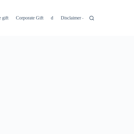
 gift
Corporate Gift
d
Disclaimer – Penolakan
Kebijakan 