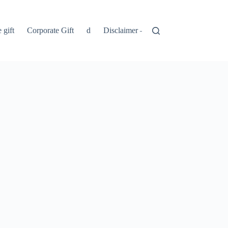
 gift
Corporate Gift
d
Disclaimer – Penolakan
Kebijakan 