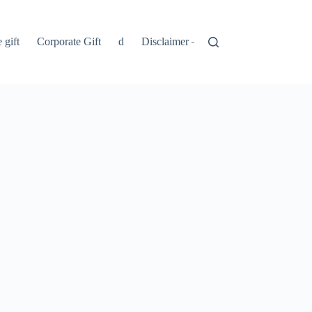
 gift
Corporate Gift
d
Disclaimer – Penolakan
Kebijakan 