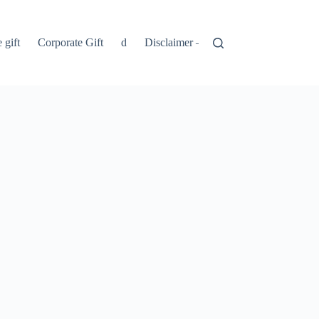
 gift
Corporate Gift
d
Disclaimer – Penolakan
Kebijakan 