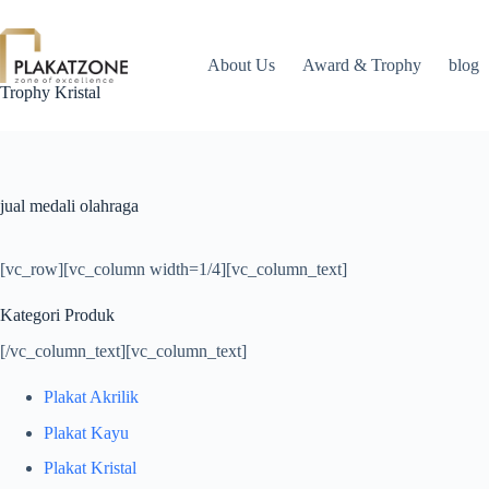
Skip
to
content
About Us
Award & Trophy
blog
Trophy Kristal
jual medali olahraga
[vc_row][vc_column width=1/4][vc_column_text]
Kategori Produk
[/vc_column_text][vc_column_text]
Plakat Akrilik
Plakat Kayu
Plakat Kristal