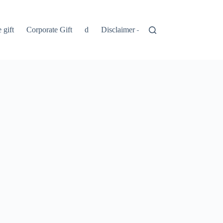
 gift
Corporate Gift
d
Disclaimer – Penolakan
Kebijakan 