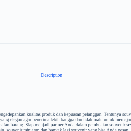
Description
engedepankan kualitas produk dan kepuasan pelanggan. Tentunya souve
 yang elegan agar penerima lebih bangga dan tidak malu untuk memajan
sifan barang. Siap menjadi partner Anda dalam pembuatan souvenir s
 resin, souvenir miniatur, dan banyak lagi souvenir yang bisa Anda pes