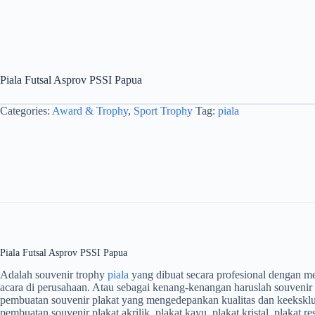
Piala Futsal Asprov PSSI Papua
Categories:
Award & Trophy
,
Sport Trophy
Tag:
piala
Piala Futsal Asprov PSSI Papua
Adalah souvenir trophy
piala
yang dibuat secara profesional dengan m
acara di perusahaan. Atau sebagai kenang-kenangan haruslah souvenir
pembuatan souvenir plakat yang mengedepankan kualitas dan keeksklu
pembuatan souvenir plakat akrilik, plakat kayu, plakat kristal, plakat