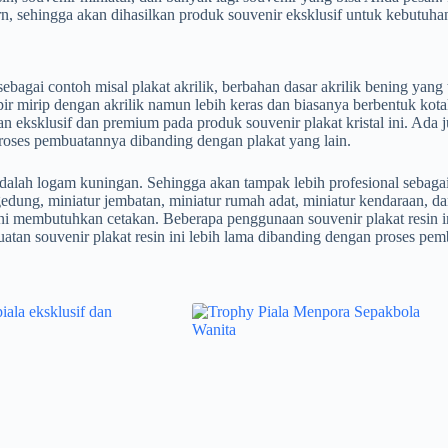
ern, sehingga akan dihasilkan produk souvenir eksklusif untuk kebutuh
ai contoh misal plakat akrilik, berbahan dasar akrilik bening yang ter
ir mirip dengan akrilik namun lebih keras dan biasanya berbentuk kota
klusif dan premium pada produk souvenir plakat kristal ini. Ada juga
roses pembuatannya dibanding dengan plakat yang lain.
adalah logam kuningan. Sehingga akan tampak lebih profesional sebag
gedung, miniatur jembatan, miniatur rumah adat, miniatur kendaraan, da
n ini membutuhkan cetakan. Beberapa penggunaan souvenir plakat resin
uatan souvenir plakat resin ini lebih lama dibanding dengan proses pemb