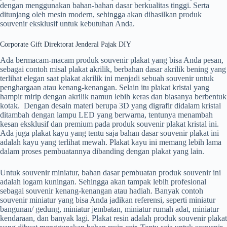
dengan menggunakan bahan-bahan dasar berkualitas tinggi. Serta
ditunjang oleh mesin modern, sehingga akan dihasilkan produk
souvenir eksklusif untuk kebutuhan Anda.
Corporate Gift Direktorat Jenderal Pajak DIY
Ada bermacam-macam produk souvenir plakat yang bisa Anda pesan,
sebagai contoh misal plakat akrilik, berbahan dasar akrilik bening yang
terlihat elegan saat plakat akrilik ini menjadi sebuah souvenir untuk
penghargaan atau kenang-kenangan. Selain itu plakat kristal yang
hampir mirip dengan akrilik namun lebih keras dan biasanya berbentuk
kotak. Dengan desain materi berupa 3D yang digrafir didalam kristal
ditambah dengan lampu LED yang berwarna, tentunya menambah
kesan eksklusif dan premium pada produk souvenir plakat kristal ini.
Ada juga plakat kayu yang tentu saja bahan dasar souvenir plakat ini
adalah kayu yang terlihat mewah. Plakat kayu ini memang lebih lama
dalam proses pembuatannya dibanding dengan plakat yang lain.
Untuk souvenir miniatur, bahan dasar pembuatan produk souvenir ini
adalah logam kuningan. Sehingga akan tampak lebih profesional
sebagai souvenir kenang-kenangan atau hadiah. Banyak contoh
souvenir miniatur yang bisa Anda jadikan referensi, seperti miniatur
bangunan/ gedung, miniatur jembatan, miniatur rumah adat, miniatur
kendaraan, dan banyak lagi. Plakat resin adalah produk souvenir plakat