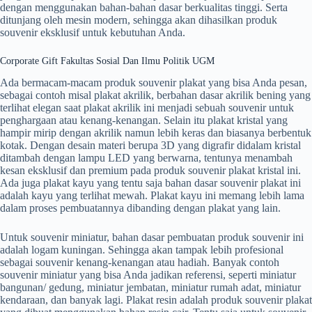
dengan menggunakan bahan-bahan dasar berkualitas tinggi. Serta
ditunjang oleh mesin modern, sehingga akan dihasilkan produk
souvenir eksklusif untuk kebutuhan Anda.
Corporate Gift Fakultas Sosial Dan Ilmu Politik UGM
Ada bermacam-macam produk souvenir plakat yang bisa Anda pesan,
sebagai contoh misal plakat akrilik, berbahan dasar akrilik bening yang
terlihat elegan saat plakat akrilik ini menjadi sebuah souvenir untuk
penghargaan atau kenang-kenangan. Selain itu plakat kristal yang
hampir mirip dengan akrilik namun lebih keras dan biasanya berbentuk
kotak. Dengan desain materi berupa 3D yang digrafir didalam kristal
ditambah dengan lampu LED yang berwarna, tentunya menambah
kesan eksklusif dan premium pada produk souvenir plakat kristal ini.
Ada juga plakat kayu yang tentu saja bahan dasar souvenir plakat ini
adalah kayu yang terlihat mewah. Plakat kayu ini memang lebih lama
dalam proses pembuatannya dibanding dengan plakat yang lain.
Untuk souvenir miniatur, bahan dasar pembuatan produk souvenir ini
adalah logam kuningan. Sehingga akan tampak lebih profesional
sebagai souvenir kenang-kenangan atau hadiah. Banyak contoh
souvenir miniatur yang bisa Anda jadikan referensi, seperti miniatur
bangunan/ gedung, miniatur jembatan, miniatur rumah adat, miniatur
kendaraan, dan banyak lagi. Plakat resin adalah produk souvenir plakat