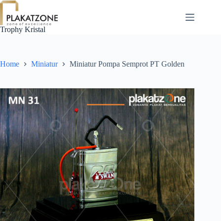
Skip
to
content
Trophy Kristal
Home
Miniatur
Miniatur Pompa Semprot PT Golden