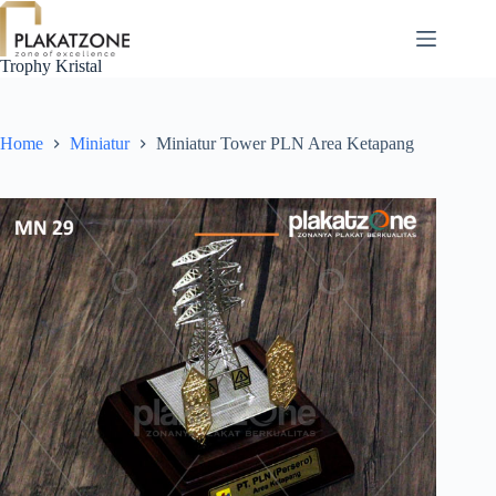
Skip
to
content
Trophy Kristal
Home
Miniatur
Miniatur Tower PLN Area Ketapang