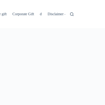
 gift
Corporate Gift
d
Disclaimer – Penolakan
Kebijakan 