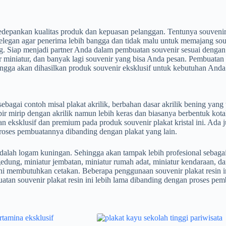
edepankan kualitas produk dan kepuasan pelanggan. Tentunya souvenir 
elegan agar penerima lebih bangga dan tidak malu untuk memajang sou
ng. Siap menjadi partner Anda dalam pembuatan souvenir sesuai deng
uvenir miniatur, dan banyak lagi souvenir yang bisa Anda pesan. Pembua
hingga akan dihasilkan produk souvenir eksklusif untuk kebutuhan Anda
ai contoh misal plakat akrilik, berbahan dasar akrilik bening yang ter
ir mirip dengan akrilik namun lebih keras dan biasanya berbentuk kota
klusif dan premium pada produk souvenir plakat kristal ini. Ada juga
roses pembuatannya dibanding dengan plakat yang lain.
adalah logam kuningan. Sehingga akan tampak lebih profesional sebag
gedung, miniatur jembatan, miniatur rumah adat, miniatur kendaraan, da
n ini membutuhkan cetakan. Beberapa penggunaan souvenir plakat resin
uatan souvenir plakat resin ini lebih lama dibanding dengan proses pemb