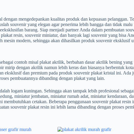
sional dengan mengedepankan kualitas produk dan kepuasan pelanggan. T
uslah souvenir yang elegan agar penerima lebih bangga dan tidak malu
eeksklusifan barang. Siap menjadi partner Anda dalam pembuatan souv
l, plakat resin, souvenir miniatur, dan banyak lagi souvenir yang bisa 
leh mesin modern, sehingga akan dihasilkan produk souvenir eksklusif
ai contoh misal plakat akrilik, berbahan dasar akrilik bening yang ter
ir mirip dengan akrilik namun lebih keras dan biasanya berbentuk kota
klusif dan premium pada produk souvenir plakat kristal ini. Ada juga
roses pembuatannya dibanding dengan plakat yang lain.
adalah logam kuningan. Sehingga akan tampak lebih profesional sebag
gedung, miniatur jembatan, miniatur rumah adat, miniatur kendaraan, da
n ini membutuhkan cetakan. Beberapa penggunaan souvenir plakat resin
uatan souvenir plakat resin ini lebih lama dibanding dengan proses pemb