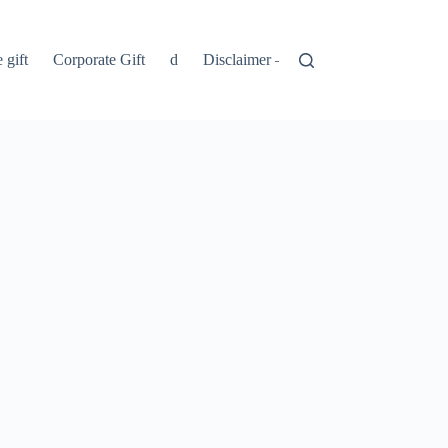
 gift
Corporate Gift
d
Disclaimer – Penolakan
Kebijakan 